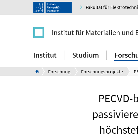
Fakultät für Elektrotechn
Institut für Materialien un
Institut
Studium
Forsch
Forschung
Forschungsprojekte
PECVD-ba
passivier
höchstef