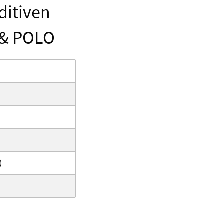
ditiven
C & POLO
)